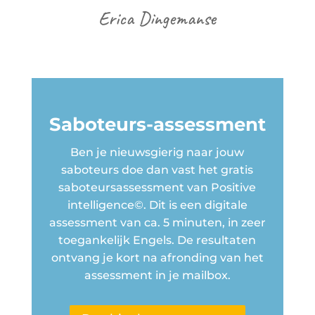
Erica Dingemanse
Saboteurs-assessment
Ben je nieuwsgierig naar jouw
saboteurs doe dan vast het gratis
saboteursassessment van Positive
intelligence
©
. Dit is een digitale
assessment van ca. 5 minuten, in zeer
toegankelijk Engels. De resultaten
ontvang je kort na afronding van het
assessment in je mailbox.